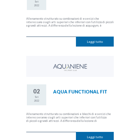
Set
2022
Allenamento strutturato su combinazioni di esercizi che
interessano sia gli arti superiori che inferiori con l’utilizzo di piccoli
o grandi attrezzi. A differenza della lezione di acqua gym, è
Leggi tutto
02
AQUA FUNCTIONAL FIT
Set
2022
Allenamento strutturato su combinazioni e blocchi di esercizi che
interesseranno sia gli arti superiori che inferiori con l’utilizzo
di piccoli o grandi attrezzi. A differenza della lezione di
Leggi tutto