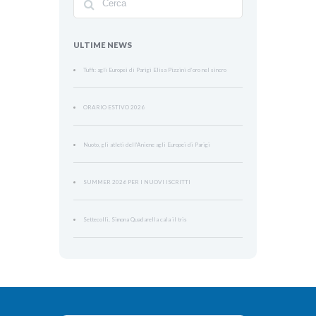
ULTIME NEWS
Tuffi: agli Europei di Parigi Elisa Pizzini d’oro nel sincro
ORARIO ESTIVO 2026
Nuoto, gli atleti dell’Aniene agli Europei di Parigi
SUMMER 2026 PER I NUOVI ISCRITTI
Settecolli, Simona Quadarella cala il tris