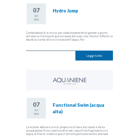
07
Hydro Jump
Set
2016
Combinazioni di esercizi per condizionamento di gambe e glutei
attraverso l’utilizzo di questo nuovo attrezzo, che sfrutta l’effetto re
bound assieme alla resistenza dell’acqua. Per
Leggi tutto
07
Functional Swim (acqua
Set
alta)
2016
La lezione abbina esercizi propulsivi di base del nuoto e della
preparazione fisico-sportiva alternati a quelli della ginnastica in
acqua, al fine di rendere quest’attività particolarmente allenant