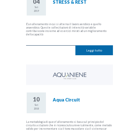
04
STRESS & REST
Set
2019
E’un allenamento in cui si alterna il lavoro aerobico e quello
anaerobico. Queste sollecitazioni di intensità variabile
contribuiscono insieme ad esercizi mirati ad un miglioramento
della capacità
Leggi tutto
10
Aqua Circuit
Set
2018
La metodologia di quest’allenamento si basa sul principio del
circuito a stazioni che è riconosciuto universalmente, come metodo
valido per incrementare sia il tono muscolare sia il sistema car