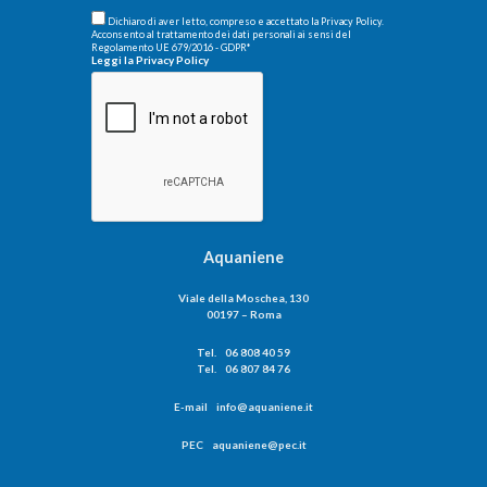
Dichiaro di aver letto, compreso e accettato la Privacy Policy.
Acconsento al trattamento dei dati personali ai sensi del
Regolamento UE 679/2016 - GDPR
*
Leggi la Privacy Policy
Aquaniene
Viale della Moschea, 130
00197 – Roma
Tel. 06 808 40 59
Tel. 06 807 84 76
E-mail info@aquaniene.it
PEC aquaniene@pec.it