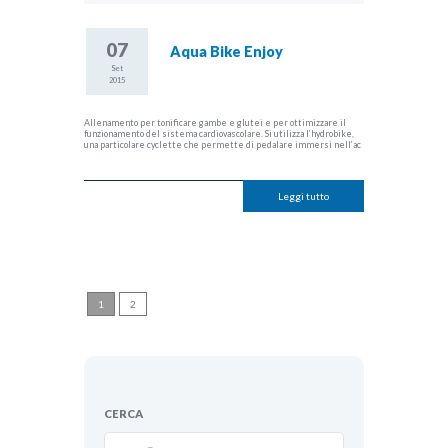
07
Aqua Bike Enjoy
Set
2015
Allenamento per tonificare gambe e glutei e per ottimizzare il
funzionamento del sistema cardiovascolare. Si utilizza l’hydrobike,
una particolare cyclette che permette di pedalare immersi nell’ac
Leggi tutto
1
2
CERCA