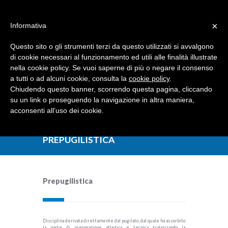
Dove siamo
Contattaci
I nostri partner
×
Informativa
Questo sito o gli strumenti terzi da questo utilizzati si avvalgono
di cookie necessari al funzionamento ed utili alle finalità illustrate
nella cookie policy. Se vuoi saperne di più o negare il consenso
a tutti o ad alcuni cookie, consulta la
cookie policy
.
Chiudendo questo banner, scorrendo questa pagina, cliccando
su un link o proseguendo la navigazione in altra maniera,
acconsenti all’uso dei cookie.
PREPUGILISTICA
Prepugilistica
Disciplina derivata direttamente dal pugilato, dal quale ha assorbito
la parte di preparazione atletica e tecnica tralasciando la