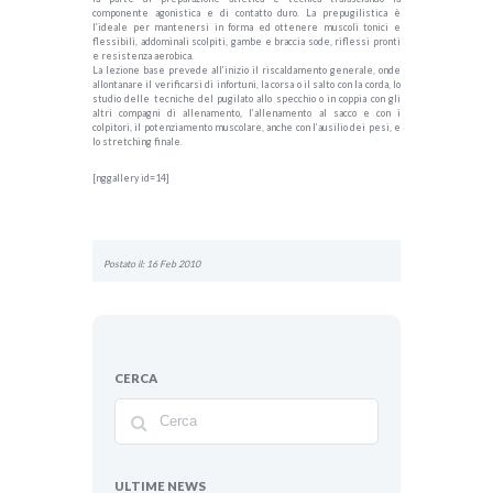
componente agonistica e di contatto duro. La prepugilistica è
l’ideale per mantenersi in forma ed ottenere muscoli tonici e
flessibili, addominali scolpiti, gambe e braccia sode, riflessi pronti
e resistenza aerobica.
La lezione base prevede all’inizio il riscaldamento generale, onde
allontanare il verificarsi di infortuni, la corsa o il salto con la corda, lo
studio delle tecniche del pugilato allo specchio o in coppia con gli
altri compagni di allenamento, l’allenamento al sacco e con i
colpitori, il potenziamento muscolare, anche con l’ausilio dei pesi, e
lo stretching finale.
[nggallery id=14]
Postato il: 16 Feb 2010
CERCA
ULTIME NEWS