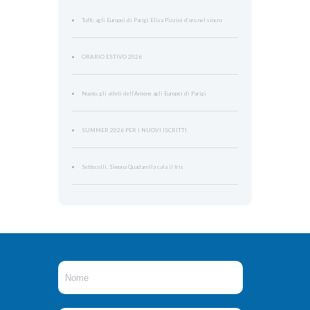
Tuffi: agli Europei di Parigi Elisa Pizzini d’oro nel sincro
ORARIO ESTIVO 2026
Nuoto, gli atleti dell’Aniene agli Europei di Parigi
SUMMER 2026 PER I NUOVI ISCRITTI
Settecolli, Simona Quadarella cala il tris