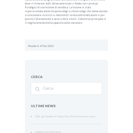
dove il ritmo dei balli latino-americani si fonde con i principi
fisiologici di una lezione di aerobica. La lezione è stata
supervisionata anche da posturologi e chinesiologi che hanno aiutato
a selezionare esercizi e movimenti senza controindicazioni e per
questo l’allenamento è accessibile a tutti. L’obiettivo principale è
il miglioramento della capacità cardio-vascolare.
Postato il: 19 Set 2012
CERCA
ULTIME NEWS
Tuffi: agli Europei di Parigi Elisa Pizzini d’oro nel sincro
ORARIO ESTIVO 2026