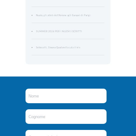
Nuoto, gli atleti dell’Aniene agli Europei di Parigi
SUMMER 2026 PER I NUOVI ISCRITTI
Settecolli, Simona Quadarella cala il tris