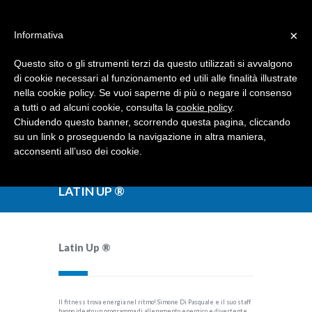
Dove siamo
Contattaci
I nostri partner
×
Informativa
Questo sito o gli strumenti terzi da questo utilizzati si avvalgono
di cookie necessari al funzionamento ed utili alle finalità illustrate
nella cookie policy. Se vuoi saperne di più o negare il consenso
a tutti o ad alcuni cookie, consulta la
cookie policy
.
Chiudendo questo banner, scorrendo questa pagina, cliccando
su un link o proseguendo la navigazione in altra maniera,
acconsenti all’uso dei cookie.
LATIN UP ®
Latin Up ®
Il fitness trova energia nel ritmo! Simone Di Pasquale e il suo staff
hanno ideato un programma di allenamento energico e divertente