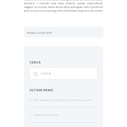
vascolare. I risultati sono tanto evidenti quanto sorprendenti:
maggior resistenza, anche ad uno sforzo prolungato, fiato e perdita di
peso in eccesso con conseguente definizione corporea e muscolare.
Postato il: 16 Feb 2010
CERCA
ULTIME NEWS
Tuffi: agli Europei di Parigi Elisa Pizzini d’oro nel sincro
ORARIO ESTIVO 2026