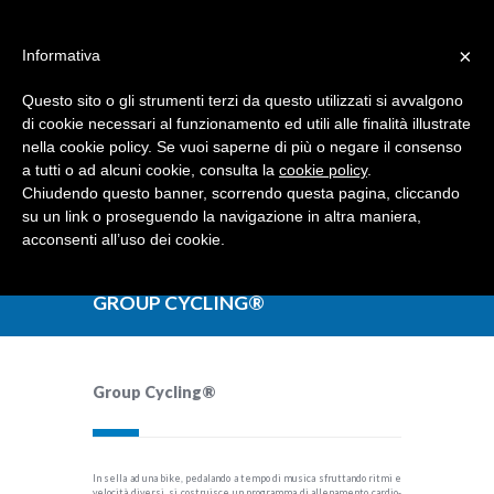
Dove siamo
Contattaci
I nostri partner
×
Informativa
Questo sito o gli strumenti terzi da questo utilizzati si avvalgono
di cookie necessari al funzionamento ed utili alle finalità illustrate
nella cookie policy. Se vuoi saperne di più o negare il consenso
a tutti o ad alcuni cookie, consulta la
cookie policy
.
Chiudendo questo banner, scorrendo questa pagina, cliccando
su un link o proseguendo la navigazione in altra maniera,
acconsenti all’uso dei cookie.
GROUP CYCLING®
Group Cycling®
In sella ad una bike, pedalando a tempo di musica sfruttando ritmi e
velocità diversi, si costruisce un programma di allenamento cardio-