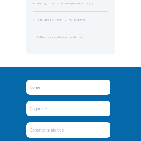
Nuoto, gli atleti dell’Aniene agli Europei di Parigi
SUMMER 2026 PER I NUOVI ISCRITTI
Settecolli, Simona Quadarella cala il tris