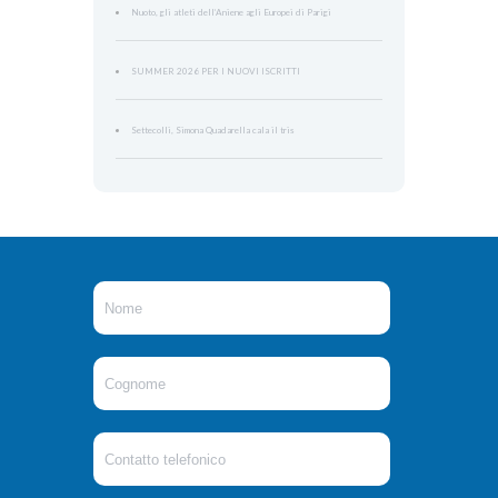
Nuoto, gli atleti dell’Aniene agli Europei di Parigi
SUMMER 2026 PER I NUOVI ISCRITTI
Settecolli, Simona Quadarella cala il tris