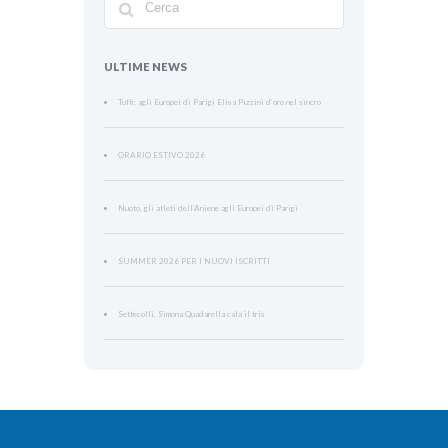
ULTIME NEWS
Tuffi: agli Europei di Parigi Elisa Pizzini d’oro nel sincro
ORARIO ESTIVO 2026
Nuoto, gli atleti dell’Aniene agli Europei di Parigi
SUMMER 2026 PER I NUOVI ISCRITTI
Settecolli, Simona Quadarella cala il tris