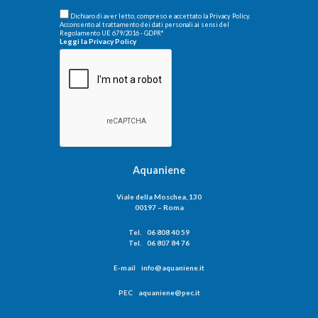
Dichiaro di aver letto, compreso e accettato la Privacy Policy.
Acconsento al trattamento dei dati personali ai sensi del
Regolamento UE 679/2016 - GDPR
*
Leggi la Privacy Policy
Aquaniene
Viale della Moschea, 130
00197 – Roma
Tel. 06 808 40 59
Tel. 06 807 84 76
E-mail info@aquaniene.it
PEC aquaniene@pec.it