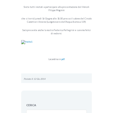
Siete tutti invitati a partecipare alla presentazione del libro di
Filippo Magnini
che si terrà Lunedì 16 Giugno alle 18.00 presso il salone del Circolo
Canottieri Aniene (Lungotevere dell’Acqua Acetosa 119).
Sarà presente anche la nostra Federica Pellegrini e saremo felici
di vedervi.
Locandina in
pdf
.
Postato il: 12 Giu 2014
CERCA