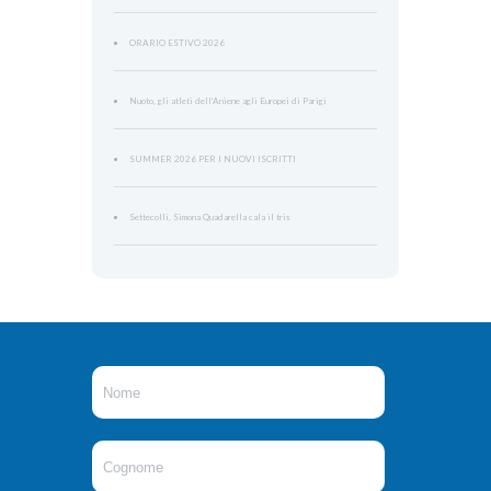
ORARIO ESTIVO 2026
Nuoto, gli atleti dell’Aniene agli Europei di Parigi
SUMMER 2026 PER I NUOVI ISCRITTI
Settecolli, Simona Quadarella cala il tris