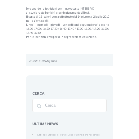
Sono aperte le iscrizioni per il nuovo corso INTENSIVO
di scuola nuoto bambini e perfezionamento allievi.
Il corso di 12 lezioni verrà effettuato dal 14 giugno al 2 luglio 2010
nelle giornate di:
lunedì – martedì – giovedì – venerdì con i seguenti orari a scelta
16.00-17.00 / 16.20-17.20 / 16.40-17.40 / 17.00-18.00 / 17.20-18.20 /
17.40-18.40
Per le iscrizioni rivolgersi in segreteria ad Aquaniene.
Postato il: 28 Mag 2010
CERCA
ULTIME NEWS
Tuffi: agli Europei di Parigi Elisa Pizzini d’oro nel sincro