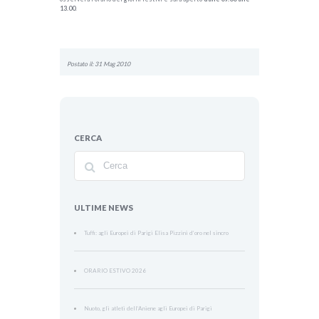
13.00
.
Postato il: 31 Mag 2010
CERCA
ULTIME NEWS
Tuffi: agli Europei di Parigi Elisa Pizzini d’oro nel sincro
ORARIO ESTIVO 2026
Nuoto, gli atleti dell’Aniene agli Europei di Parigi