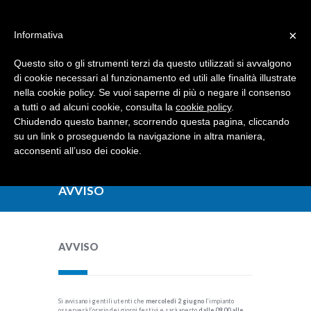
Dove siamo
Contattaci
I nostri partner
×
Informativa
Questo sito o gli strumenti terzi da questo utilizzati si avvalgono
di cookie necessari al funzionamento ed utili alle finalità illustrate
nella cookie policy. Se vuoi saperne di più o negare il consenso
a tutti o ad alcuni cookie, consulta la
cookie policy
.
Chiudendo questo banner, scorrendo questa pagina, cliccando
su un link o proseguendo la navigazione in altra maniera,
acconsenti all’uso dei cookie.
AVVISO
AVVISO
Si avvisano i gentili utenti che
mercoledì 2 giugno
l’impianto
osserverà l’orario dei giorni festivi e sarà aperto
dalle 09.00 alle