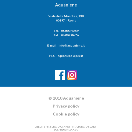
Aquaniene
Viale della Moschea, 130
00197 – Roma
Tel. 06 808 40 59
Tel. 06 807 84 76
E-mail info@aquaniene.it
PEC aquaniene@pec.it
© 2010 Aquaniene
Privacy policy
Cookie policy
CREDITS PH. SERGIO GRANDI - PH. GIORGIO SCALA -
DEEPBLUEMEDIA.EU