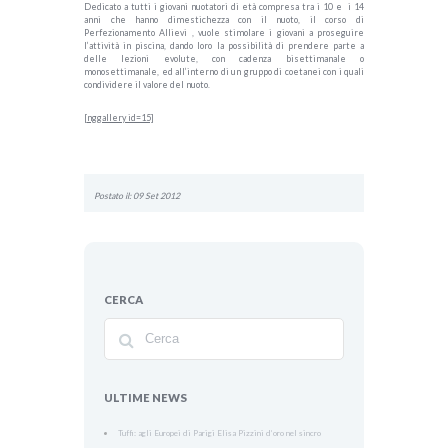
Dedicato a tutti i giovani nuotatori di età compresa tra i 10 e i 14
anni che hanno dimestichezza con il nuoto, il corso di
Perfezionamento Allievi , vuole stimolare i giovani a proseguire
l’attività in piscina, dando loro la possibilità di prendere parte a
delle lezioni evolute, con cadenza bisettimanale o
monosettimanale, ed all’interno di un gruppo di coetanei con i quali
condividere il valore del nuoto.
[nggallery id=15]
Postato il: 09 Set 2012
CERCA
ULTIME NEWS
Tuffi: agli Europei di Parigi Elisa Pizzini d’oro nel sincro