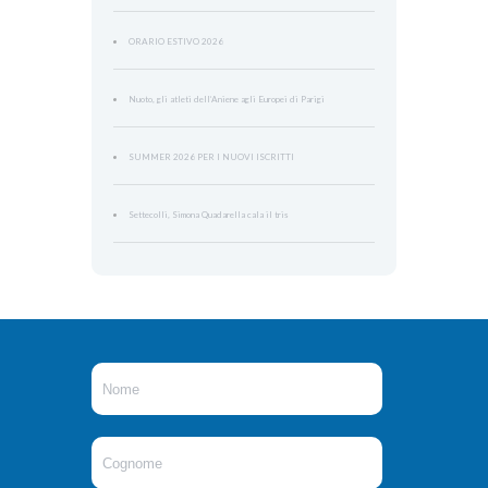
ORARIO ESTIVO 2026
Nuoto, gli atleti dell’Aniene agli Europei di Parigi
SUMMER 2026 PER I NUOVI ISCRITTI
Settecolli, Simona Quadarella cala il tris