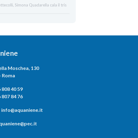
ttecolli, Simona Quadarella cala il tris
niene
ella Moschea, 130
– Roma
 808 40 59
 807 84 76
 info@aquaniene.it
uaniene@pec.it