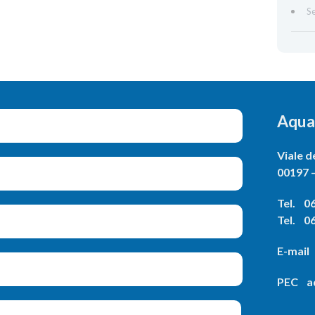
Se
Aqua
Viale d
00197 
Tel. 06
Tel. 06
E-mail
PEC aq