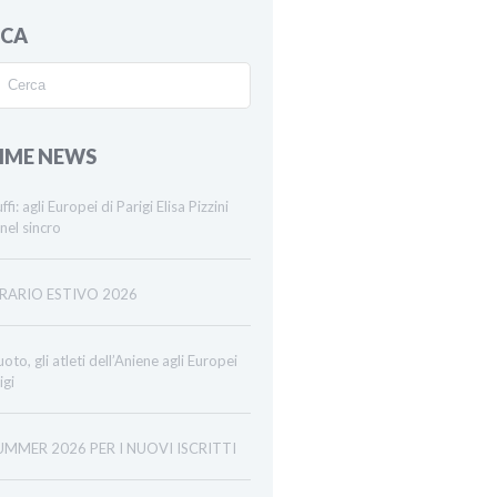
RCA
IME NEWS
ffi: agli Europei di Parigi Elisa Pizzini
nel sincro
RARIO ESTIVO 2026
oto, gli atleti dell’Aniene agli Europei
igi
UMMER 2026 PER I NUOVI ISCRITTI