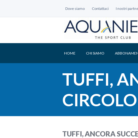
Dove siamo
Contattaci
I nostri partn
HOME
CHI SIAMO
ABBONAMEN
TUFFI, A
CIRCOLO
TUFFI, ANCORA SUCCE