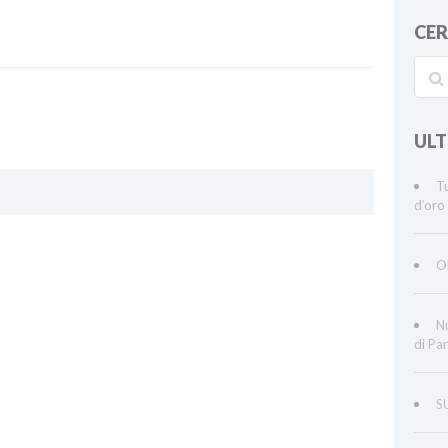
CE
ULT
Tu
d’oro 
O
Nu
di Par
S