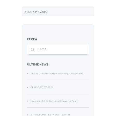
Postato il: 03 Feb 2024
CERCA
ULTIME NEWS
Tuffi: agli Europei di Parigi Elisa Pizzini d’oro nel sincro
ORARIO ESTIVO 2026
Nuoto, gli atleti dell’Aniene agli Europei di Parigi
SUMMER 2026 PER I NUOVI ISCRITTI