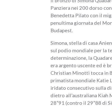
Il bronzo di Simona Quadare
Panziera nei 200 dorso con i
Benedetta Pilato con il migl
penultima giornata del Mon
Budapest.
Simona, stella di casa Anien
sul podio mondiale per la t
determinazione, la Quadarel
era argento uscente ed è b
Christian Minotti tocca in 8
primatista mondiale Katie L
iridato consecutivo sulla d
dietro all’australiana Kiah
28”91 (contro il 29”88 di S