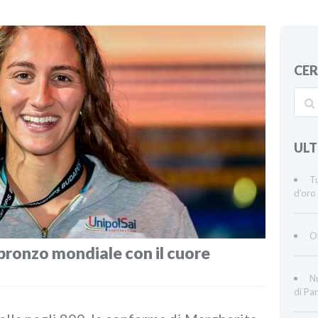
CE
ULT
Tu
d’oro 
O
bronzo mondiale con il cuore
Nu
di Par