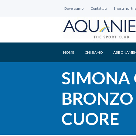
Dove siamo
Contattaci
I nostri partn
HOME
CHI SIAMO
ABBONAMEN
SIMONA 
BRONZO 
CUORE