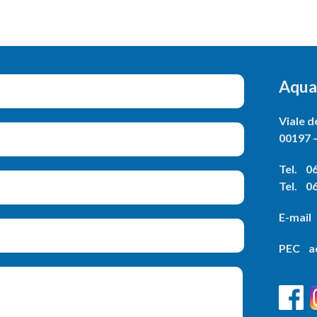
Aqua
Viale d
00197 
Tel. 06
Tel. 06
E-mail
PEC aq