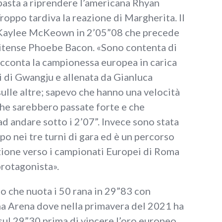
basta a riprendere l’americana Rhyan
roppo tardiva la reazione di Margherita. Il
a Kaylee McKeown in 2’05”08 che precede
unitense Phoebe Bacon. «Sono contenta di
acconta la campionessa europea in carica
i di Gwangju e allenata da Gianluca
ulle altre; sapevo che hanno una velocità
 che sarebbero passate forte e che
 ad andare sotto i 2’07”. Invece sono stata
po nei tre turni di gara ed è un percorso
azione verso i campionati Europei di Roma
protagonista».
o che nuota i 50 rana in 29”83 con
na Arena dove nella primavera del 2021 ha
sul 29”30 prima di vincere l’oro europeo.