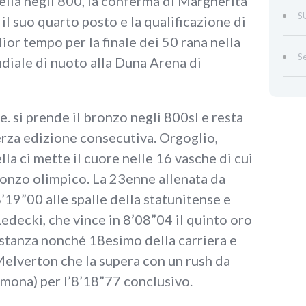
lla negli 800, la conferma di Margherita
S
l suo quarto posto e la qualificazione di
ior tempo per la finale dei 50 rana nella
Se
diale di nuoto alla Duna Arena di
e. si prende il bronzo negli 800sl e resta
erza edizione consecutiva. Orgoglio,
la ci mette il cuore nelle 16 vasche di cui
ronzo olimpico. La 23enne allenata da
’19”00 alle spalle della statunitense e
edecki, che vince in 8’08”04 il quinto oro
istanza nonché 18esimo della carriera e
 Melverton che la supera con un rush da
imona) per l’8’18”77 conclusivo.