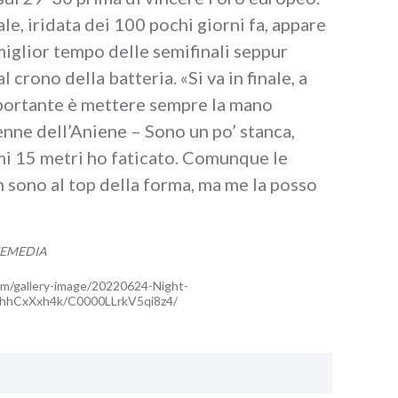
e, iridata dei 100 pochi giorni fa, appare
l miglior tempo delle semifinali seppur
l crono della batteria. «Si va in finale, a
portante è mettere sempre la mano
enne dell’Aniene – Sono un po’ stanca,
mi 15 metri ho faticato. Comunque le
 sono al top della forma, ma me la posso
UEMEDIA
om/gallery-image/20220624-Night-
hhCxXxh4k/C0000LLrkV5qi8z4/