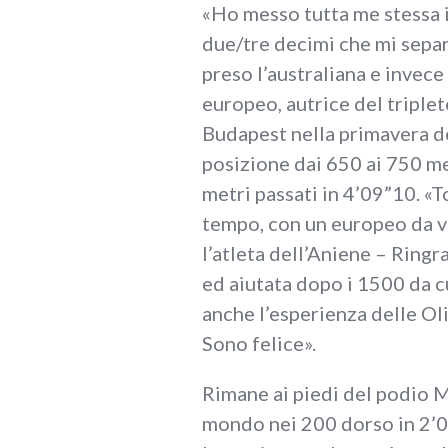
«Ho messo tutta me stessa i
due/tre decimi che mi sepa
preso l’australiana e invec
europeo, autrice del tripl
Budapest nella primavera d
posizione dai 650 ai 750 m
metri passati in 4’09”10. «
tempo, con un europeo da v
l’atleta dell’Aniene – Ringr
ed aiutata dopo i 1500 da c
anche l’esperienza delle Ol
Sono felice».
Rimane ai piedi del podio M
mondo nei 200 dorso in 2’0