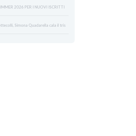
UMMER 2026 PER I NUOVI ISCRITTI
ttecolli, Simona Quadarella cala il tris