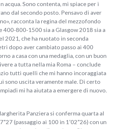
n acqua. Sono contenta, mi spiace per i
rano dal secondo posto. Pensavo di aver
e no», racconta la regina del mezzofondo
ete 400-800-1500 sia a Glasgow 2018 sia a
el 2021, che ha nuotato in seconda
etri dopo aver cambiato passo ai 400
Torno a casa con una medaglia, con un buon
ivere a tutta nella mia Roma – conclude
azio tutti quelli che mi hanno incoraggiata
ui sono uscita veramente male. Di certo
impiadi mi ha aiutata a emergere di nuovo.
argherita Panziera si conferma quarta al
7”27 (passaggio ai 100 in 1’02”26) con un