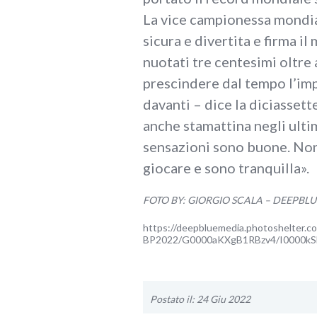
La vice campionessa mondial
sicura e divertita e firma i
nuotati tre centesimi oltre a
prescindere dal tempo l’im
davanti – dice la diciassett
anche stamattina negli ulti
sensazioni sono buone. Non
giocare e sono tranquilla».
FOTO BY: GIORGIO SCALA – DEEPBL
https://deepbluemedia.photoshelter.c
BP2022/G0000aKXgB1RBzv4/I0000kS
Postato il: 24 Giu 2022