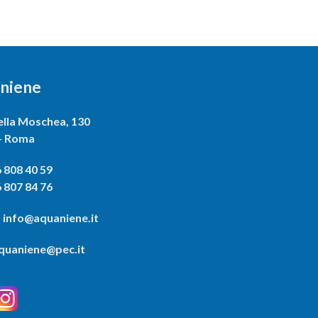
niene
ella Moschea, 130
– Roma
 808 40 59
 807 84 76
 info@aquaniene.it
uaniene@pec.it