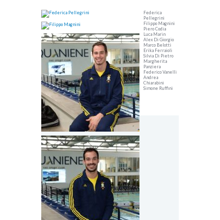
Federica
Pellegrini
Filippo Magnini
Piero Codia
Luca Marin
Alex Di Giorgio
Marco Belotti
Erika Ferraioli
Silvia Di Pietro
Margherita
Panziera
Federico Vanelli
Andrea
Chiarabini
Simone Ruffini