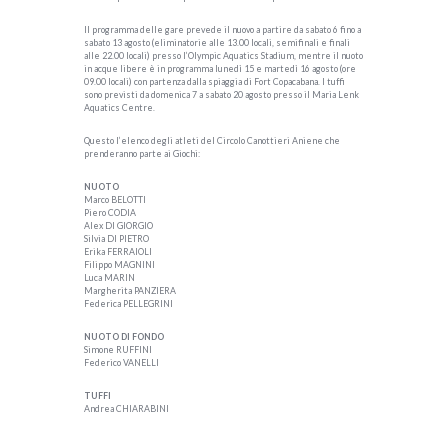
Il programma delle gare prevede il nuovo a partire da sabato 6 fino a
sabato 13 agosto (eliminatorie alle 13.00 locali, semifinali e finali
alle 22.00 locali) presso l’Olympic Aquatics Stadium, mentre il nuoto
in acque libere è in programma lunedì 15 e martedì 16 agosto (ore
09.00 locali) con partenza dalla spiaggia di Fort Copacabana. I tuffi
sono previsti da domenica 7 a sabato 20 agosto presso il Maria Lenk
Aquatics Centre.
Questo l’elenco degli atleti del Circolo Canottieri Aniene che
prenderanno parte ai Giochi:
NUOTO
Marco BELOTTI
Piero CODIA
Alex DI GIORGIO
Silvia DI PIETRO
Erika FERRAIOLI
Filippo MAGNINI
Luca MARIN
Margherita PANZIERA
Federica PELLEGRINI
NUOTO DI FONDO
Simone RUFFINI
Federico VANELLI
TUFFI
Andrea CHIARABINI