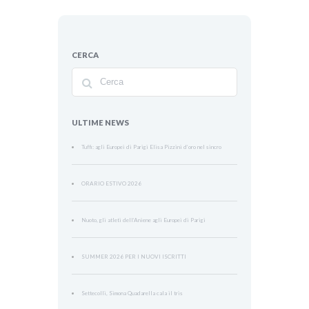
CERCA
ULTIME NEWS
Tuffi: agli Europei di Parigi Elisa Pizzini d’oro nel sincro
ORARIO ESTIVO 2026
Nuoto, gli atleti dell’Aniene agli Europei di Parigi
SUMMER 2026 PER I NUOVI ISCRITTI
Settecolli, Simona Quadarella cala il tris