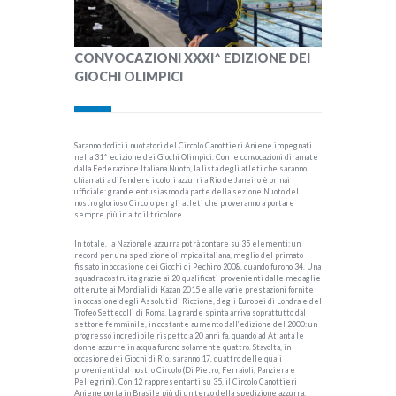
CONVOCAZIONI XXXI^ EDIZIONE DEI
GIOCHI OLIMPICI
Saranno dodici i nuotatori del Circolo Canottieri Aniene impegnati
nella 31^ edizione dei Giochi Olimpici. Con le convocazioni diramate
dalla Federazione Italiana Nuoto, la lista degli atleti che saranno
chiamati a difendere i colori azzurri a Rio de Janeiro è ormai
ufficiale: grande entusiasmo da parte della sezione Nuoto del
nostro glorioso Circolo per gli atleti che proveranno a portare
sempre più in alto il tricolore.
In totale, la Nazionale azzurra potrà contare su 35 elementi: un
record per una spedizione olimpica italiana, meglio del primato
fissato in occasione dei Giochi di Pechino 2008, quando furono 34. Una
squadra costruita grazie ai 20 qualificati provenienti dalle medaglie
ottenute ai Mondiali di Kazan 2015 e alle varie prestazioni fornite
in occasione degli Assoluti di Riccione, degli Europei di Londra e del
Trofeo Settecolli di Roma. La grande spinta arriva soprattutto dal
settore femminile, in costante aumento dall’edizione del 2000: un
progresso incredibile rispetto a 20 anni fa, quando ad Atlanta le
donne azzurre in acqua furono solamente quattro. Stavolta, in
occasione dei Giochi di Rio, saranno 17, quattro delle quali
provenienti dal nostro Circolo (Di Pietro, Ferraioli, Panziera e
Pellegrini). Con 12 rappresentanti su 35, il Circolo Canottieri
Aniene porta in Brasile più di un terzo della spedizione azzurra.