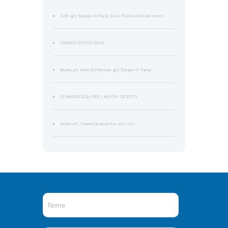
Tuffi: agli Europei di Parigi Elisa Pizzini d’oro nel sincro
ORARIO ESTIVO 2026
Nuoto, gli atleti dell’Aniene agli Europei di Parigi
SUMMER 2026 PER I NUOVI ISCRITTI
Settecolli, Simona Quadarella cala il tris