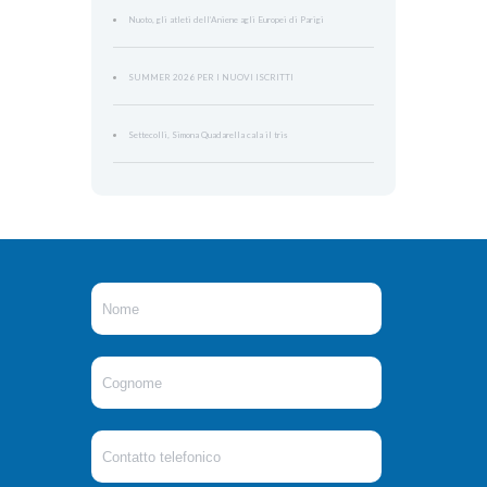
Nuoto, gli atleti dell’Aniene agli Europei di Parigi
SUMMER 2026 PER I NUOVI ISCRITTI
Settecolli, Simona Quadarella cala il tris