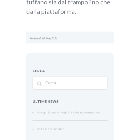
tuffano sia dal trampolino che
dalla piattaforma.
Postato il: 10 Mag 2021
CERCA
ULTIME NEWS
Tuffi: agli Europei di Parigi Elisa Pizzini d’oro nel sincro
ORARIO ESTIVO 2026