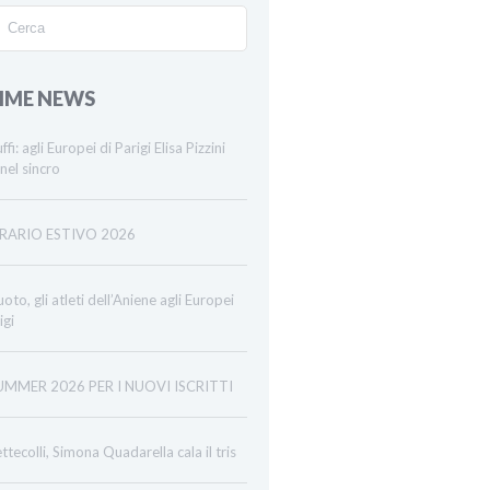
IME NEWS
ffi: agli Europei di Parigi Elisa Pizzini
nel sincro
RARIO ESTIVO 2026
oto, gli atleti dell’Aniene agli Europei
igi
UMMER 2026 PER I NUOVI ISCRITTI
ttecolli, Simona Quadarella cala il tris