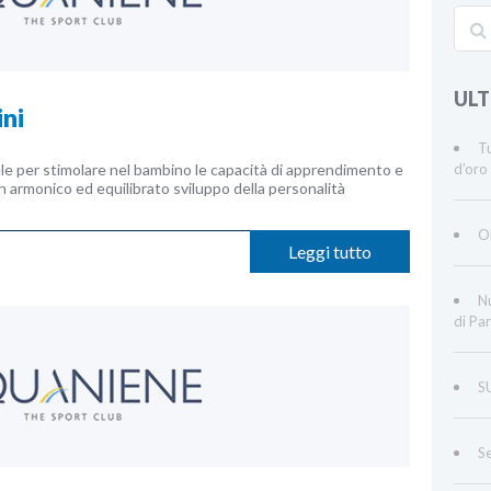
ULT
ni
Tu
deale per stimolare nel bambino le capacità di apprendimento e
d’oro 
n armonico ed equilibrato sviluppo della personalità
O
Leggi tutto
Nu
di Par
S
Se