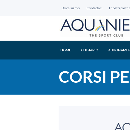
Dove siamo
Contattaci
I nostri partn
HOME
CHI SIAMO
ABBONAMEN
CORSI P