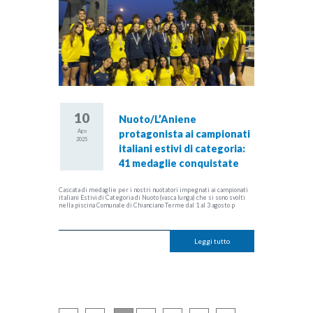
10
Nuoto/L’Aniene
Ago
protagonista ai campionati
2025
italiani estivi di categoria:
41 medaglie conquistate
Cascata di medaglie per i nostri nuotatori impegnati ai campionati
italiani Estivi di Categoria di Nuoto (vasca lunga) che si sono svolti
nella piscina Comunale di Chianciano Terme dal 1 al 3 agosto p
Leggi tutto