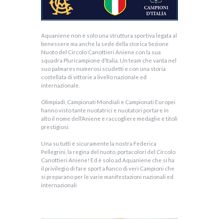
Aquaniene non è solo una struttura sportiva legata al
benessere ma anche la sede della storica Sezione
Nuoto del Circolo Canottieri Aniene con la sua
squadra Pluricampione d’Italia. Un team che vanta nel
suo palmares numerosi scudetti e con una storia
costellata di vittorie a livello nazionale ed
internazionale.
Olimpiadi, Campionati Mondiali e Campionati Europei
hanno visto tante nuotatrici e nuotatori portare in
alto il nome dell’Aniene e raccogliere medaglie e titoli
prestigiosi.
Una su tutti è sicuramente la nostra Federica
Pellegrini, la regina del nuoto, portacolori del Circolo
Canottieri Aniene! Ed è solo ad Aquaniene che si ha
il privilegio di fare sport a fianco di veri Campioni che
si preparano per le varie manifestazioni nazionali ed
internazionali