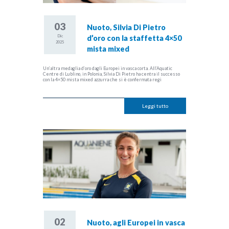
03
Nuoto, Silvia Di Pietro
Dic
d’oro con la staffetta 4×50
2025
mista mixed
Un’altra medaglia d’oro dagli Europei in vasca corta. All’Aquatic
Centre di Lublino, in Polonia, Silvia Di Pietro ha centra il successo
con la 4×50 mista mixed azzurra che si è confermata regi
Leggi tutto
02
Nuoto, agli Europei in vasca