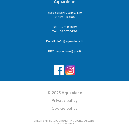
Aquaniene
Viale della Moschea, 130
00197 – Roma
Tel. 06 808 40 59
Tel. 06 807 84 76
E-mail info@aquaniene.it
PEC aquaniene@pec.it
© 2025 Aquaniene
Privacy policy
Cookie policy
CREDITS PH. SERGIO GRANDI - PH. GIORGIO SCALA -
DEEPBLUEMEDIA.EU