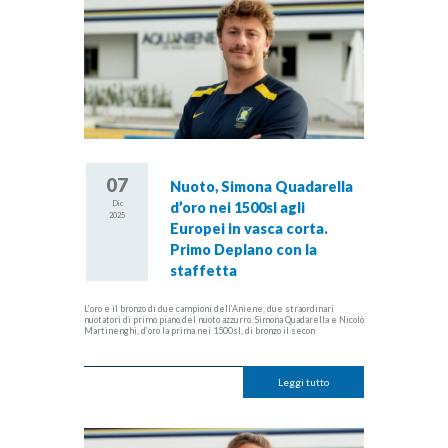
07
Nuoto, Simona Quadarella
Dic
d’oro nei 1500sl agli
2025
Europei in vasca corta.
Primo Deplano con la
staffetta
L’oro e il bronzo di due campioni dell’Aniene, due straordinari
nuotatori di primo piano del nuoto azzurro. Simona Quadarella e Nicolò
Martinenghi, d’oro la prima nei 1500sl, di bronzo il secon
Leggi tutto