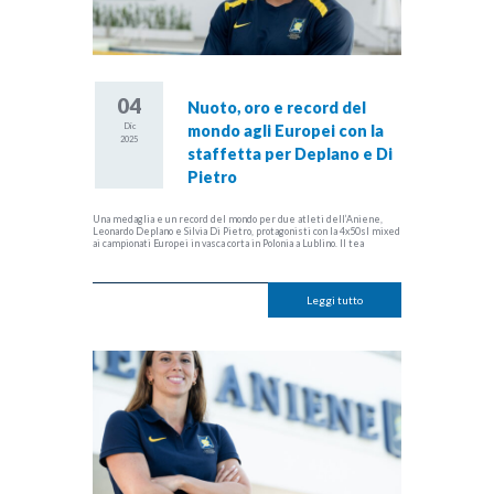
04
Nuoto, oro e record del
Dic
mondo agli Europei con la
2025
staffetta per Deplano e Di
Pietro
Una medaglia e un record del mondo per due atleti dell’Aniene,
Leonardo Deplano e Silvia Di Pietro, protagonisti con la 4x50sl mixed
ai campionati Europei in vasca corta in Polonia a Lublino. Il tea
Leggi tutto