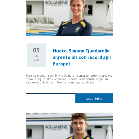
05
Nuoto, Simona Quadarella
Dic
argento bis con record agli
2025
Europei
Un’altra medaglia per Simona Quadarella, ancora un argento prezioso
stavolta negli 800sl e an ora con il record. I campionati Europei in
vasca corta di Lublino, in Polonia, hanno regalato all’atle
Leggi tutto