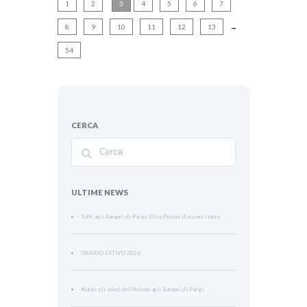
1
2
3
4
5
6
7
8
9
10
11
12
13
→
54
CERCA
ULTIME NEWS
Tuffi: agli Europei di Parigi Elisa Pizzini d’oro nel sincro
ORARIO ESTIVO 2026
Nuoto, gli atleti dell’Aniene agli Europei di Parigi