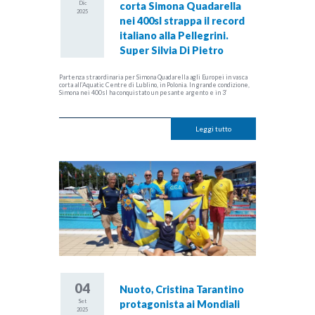
Dic
corta Simona Quadarella
2025
nei 400sl strappa il record
italiano alla Pellegrini.
Super Silvia Di Pietro
Partenza straordinaria per Simona Quadarella agli Europei in vasca
corta all’Aquatic Centre di Lublino, in Polonia. In grande condizione,
Simona nei 400sl ha conquistato un pesante argento e in 3’
Leggi tutto
04
Nuoto, Cristina Tarantino
Set
protagonista ai Mondiali
2025