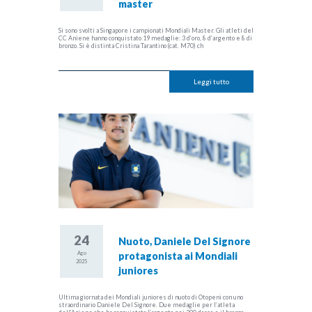
master
Si sono svolti a Singapore i campionati Mondiali Master. Gli atleti del
CC Aniene hanno conquistato 19 medaglie: 3 d’oro, 8 d’argento e 8 di
bronzo. Si è distinta Cristina Tarantino (cat. M70) ch
Leggi tutto
24
Nuoto, Daniele Del Signore
Ago
protagonista ai Mondiali
2025
juniores
Ultima giornata dei Mondiali juniores di nuoto di Otopeni con uno
straordinario Daniele Del Signore. Due medaglie per l’atleta