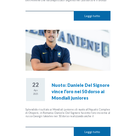
dell’Aniene che ha conquistato l’argento nei 200 dorso e il bronzo
Leggi tutto
22
Nuoto: Daniele Del Signore
Ago
vince l’oro nei 50 dorso ai
2025
Mondiali juniores
Splendido risultato ai Mondiali juniores di nuoto all’Aquatic Complex
di Otopeni, in Romania: Daniele Del Signore ha vinto l’oro insieme al
russo Georgii Iakovlev nei 50 dorso realizzando anche il
Leggi tutto