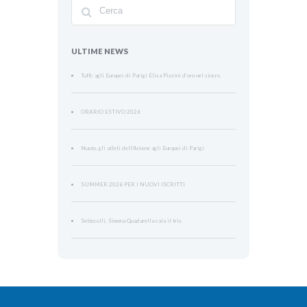
ULTIME NEWS
Tuffi: agli Europei di Parigi Elisa Pizzini d’oro nel sincro
ORARIO ESTIVO 2026
Nuoto, gli atleti dell’Aniene agli Europei di Parigi
SUMMER 2026 PER I NUOVI ISCRITTI
Settecolli, Simona Quadarella cala il tris