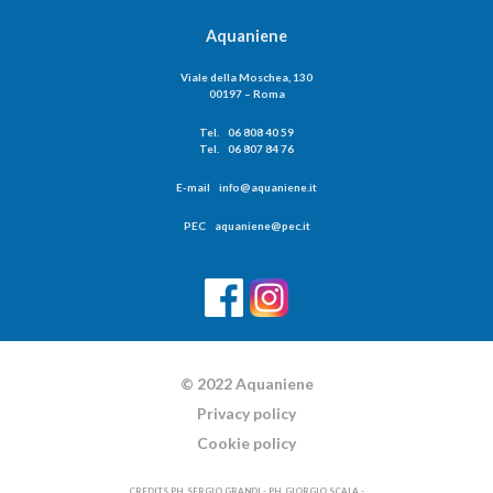
Aquaniene
Viale della Moschea, 130
00197 – Roma
Tel. 06 808 40 59
Tel. 06 807 84 76
E-mail info@aquaniene.it
PEC aquaniene@pec.it
© 2022 Aquaniene
Privacy policy
Cookie policy
CREDITS PH. SERGIO GRANDI - PH. GIORGIO SCALA -