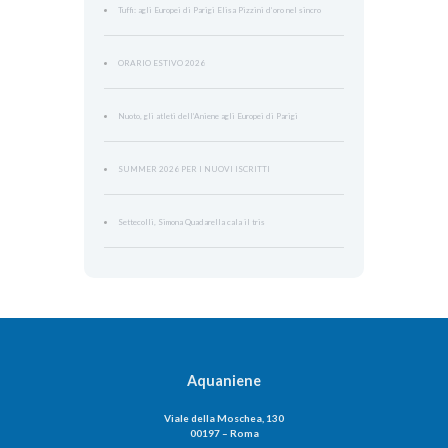
Tuffi: agli Europei di Parigi Elisa Pizzini d’oro nel sincro
ORARIO ESTIVO 2026
Nuoto, gli atleti dell’Aniene agli Europei di Parigi
SUMMER 2026 PER I NUOVI ISCRITTI
Settecolli, Simona Quadarella cala il tris
Aquaniene
Viale della Moschea, 130
00197 – Roma