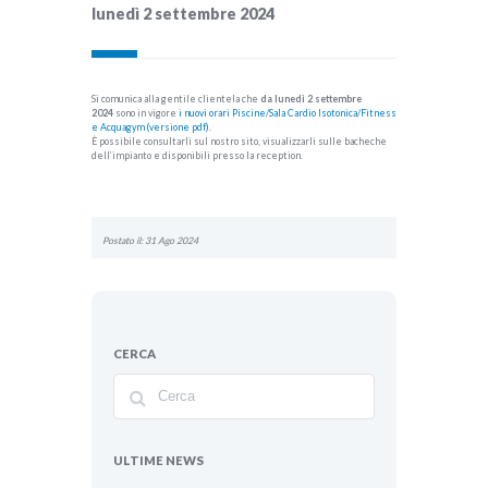
lunedì 2 settembre 2024
Si comunica alla gentile clientela che
da lunedì 2 settembre
2024
sono in vigore
i nuovi orari Piscine/Sala Cardio Isotonica/Fitness
e Acquagym (versione pdf).
È possibile consultarli sul nostro sito, visualizzarli sulle bacheche
dell’impianto e disponibili presso la reception.
Postato il: 31 Ago 2024
CERCA
ULTIME NEWS